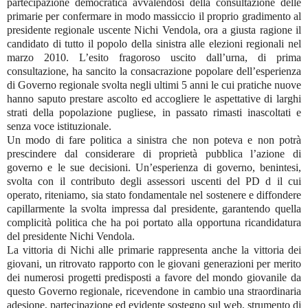
partecipazione democratica avvalendosi della consultazione delle
primarie per confermare in modo massiccio il proprio gradimento al
presidente regionale uscente Nichi Vendola, ora a giusta ragione il
candidato di tutto il popolo della sinistra alle elezioni regionali nel
marzo 2010. L’esito fragoroso uscito dall’urna, di prima
consultazione, ha sancito la consacrazione popolare dell’esperienza
di Governo regionale svolta negli ultimi 5 anni le cui pratiche nuove
hanno saputo prestare ascolto ed accogliere le aspettative di larghi
strati della popolazione pugliese, in passato rimasti inascoltati e
senza voce istituzionale.
Un modo di fare politica a sinistra che non poteva e non potrà
prescindere dal considerare di proprietà pubblica l’azione di
governo e le sue decisioni. Un’esperienza di governo, benintesi,
svolta con il contributo degli assessori uscenti del PD d il cui
operato, riteniamo, sia stato fondamentale nel sostenere e diffondere
capillarmente la svolta impressa dal presidente, garantendo quella
complicità politica che ha poi portato alla opportuna ricandidatura
del presidente Nichi Vendola.
La vittoria di Nichi alle primarie rappresenta anche la vittoria dei
giovani, un ritrovato rapporto con le giovani generazioni per merito
dei numerosi progetti predisposti a favore del mondo giovanile da
questo Governo regionale, ricevendone in cambio una straordinaria
adesione, partecipazione ed evidente sostegno sul web, strumento di